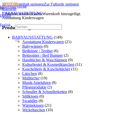
Zum Hauptinhalt springen
Zur Fußzeile springen
SALE!
SALE!
hello@littleyou.me
Startseite
BABYAUSSTATTUNG
Produkt
wurde deinem Warenkorb hinzugefügt.
Deutsch
Ausstattung Kinderwagen
English
Produktkategorien
BABYAUSSTATTUNG
(149)
Ausstattung Kinderwagen
(21)
Babywippen
(0)
Beißringe / Teether
(6)
Bettpolster / Bed Bumper
(2)
Handtücher & Waschlappen
(9)
Kulturbeutel & Kosmetiktaschen
(11)
Kuscheltiere & Kuscheltücher
(11)
Lätzchen
(8)
Mulltücher
(19)
Musik-Spieluhren
(8)
Pflegeprodukte
(2)
Schnuller & Schnullerketten
(8)
Stillkissen
(0)
Swaddles
(8)
Wärmekissen
(21)
Wickeltaschen
(10)