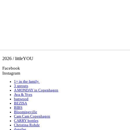
2026 / littleYOU
Facebook
Instagram
1+ in the family
3 sprouts
A MONDAY in Copenhagen
Ava & Yves
banwood
BEZISA
BIBS
Bloomingville
Cam Cam Copenhagen
CARRY bottles
Christina Rohde
danefae