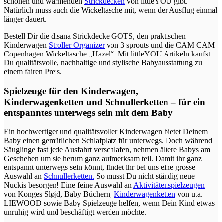
schönen und wärmenden
Strickdecken
von littleYOU gibt.
Natürlich muss auch die Wickeltasche mit, wenn der Ausflug einmal
länger dauert.
Bestell Dir die disana Strickdecke GOTS, den praktischen
Kinderwagen
Stroller Organizer
von 3 sprouts und die CAM CAM
Copenhagen Wickeltasche „Hazel“. Mit littleYOU Artikeln kaufst
Du qualitätsvolle, nachhaltige und stylische Babyausstattung zu
einem fairen Preis.
Spielzeuge für den Kinderwagen,
Kinderwagenketten und Schnullerketten – für ein
entspanntes unterwegs sein mit dem Baby
Ein hochwertiger und qualitätsvoller Kinderwagen bietet Deinem
Baby einen gemütlichen Schlafplatz für unterwegs. Doch während
Säuglinge fast jede Ausfahrt verschlafen, nehmen ältere Babys am
Geschehen um sie herum ganz aufmerksam teil. Damit ihr ganz
entspannt unterwegs sein könnt, findet ihr bei uns eine grosse
Auswahl an
Schnullerketten.
So musst Du nicht ständig neue
Nuckis besorgen! Eine feine Auswahl an
Aktivitätenspielzeugen
von Konges Sløjd, Baby Büchern,
Kinderwagenketten
von u.a.
LIEWOOD sowie Baby Spielzeuge helfen, wenn Dein Kind etwas
unruhig wird und beschäftigt werden möchte.