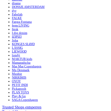
disana
DONSJE AMSTERDAM
dyr
Fabelab
FALKE
Fanga Fontana
ferm LIVING
fresk
I dig denim
IZIPIZI
Joha
KONGES SLØJD
LÄSSIG
LIEWOOD
londji
MAKTUB kids
Mamaradscha
Mar Mar Copenhagen
Mp Denmark
Mushie
NIRRIMIS
OYOY
PETIT INDI
Pickapooh
PLAN TOYS
Play & Go
SAGA Copenhagen
Trusted Shops entsperren