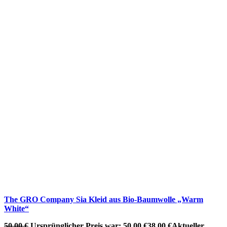
The GRO Company Sia Kleid aus Bio-Baumwolle „Warm
White“
50,00
€
Ursprünglicher Preis war: 50,00 €
38,00
€
Aktueller