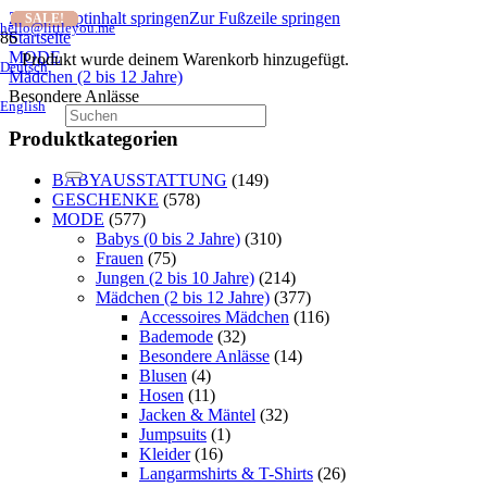
Zum Hauptinhalt springen
Zur Fußzeile springen
SALE!
SALE!
SALE!
SALE!
SALE!
SALE!
SALE!
hello@littleyou.me
Startseite
MODE
Produkt
wurde deinem Warenkorb hinzugefügt.
Deutsch
Mädchen (2 bis 12 Jahre)
Besondere Anlässe
English
Produktkategorien
BABYAUSSTATTUNG
(149)
GESCHENKE
(578)
MODE
(577)
Babys (0 bis 2 Jahre)
(310)
Frauen
(75)
Jungen (2 bis 10 Jahre)
(214)
Mädchen (2 bis 12 Jahre)
(377)
Accessoires Mädchen
(116)
Bademode
(32)
Besondere Anlässe
(14)
Blusen
(4)
Hosen
(11)
Jacken & Mäntel
(32)
Jumpsuits
(1)
Kleider
(16)
Langarmshirts & T-Shirts
(26)