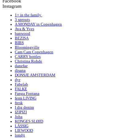
Facebook
Instagram
1+ in the family
3 sprouts
A MONDAY in Copenhagen
Ava & Yves
banwood
BEZISA
BIBS
Bloomingville
Cam Cam Copenhagen
CARRY bottles
Christina Rohde
danefae
disana
DONSJE AMSTERDAM
dyr
Fabelab
FALKE
Fanga Fontana
ferm LIVING
fresk
I dig denim
IZIPIZI
Joha
KONGES SLØJD
LÄSSIG
LIEWOOD
londji