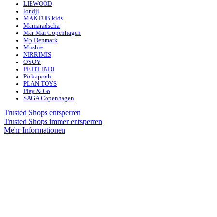
LIEWOOD
londji
MAKTUB kids
Mamaradscha
Mar Mar Copenhagen
Mp Denmark
Mushie
NIRRIMIS
OYOY
PETIT INDI
Pickapooh
PLAN TOYS
Play & Go
SAGA Copenhagen
Trusted Shops entsperren
Trusted Shops immer entsperren
Mehr Informationen