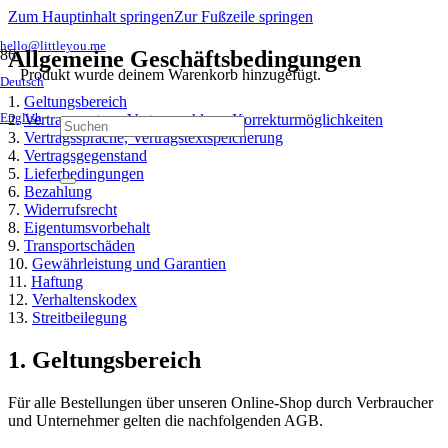
Zum Hauptinhalt springen
Zur Fußzeile springen
hello@littleyou.me
Allgemeine Geschäftsbedingungen
Produkt
wurde deinem Warenkorb hinzugefügt.
Deutsch
1.
Geltungsbereich
2.
Vertragspartner, Vertragsschluss, Korrekturmöglichkeiten
English
3.
Vertragssprache, Vertragstextspeicherung
4.
Vertragsgegenstand
5.
Lieferbedingungen
6.
Bezahlung
7.
Widerrufsrecht
8.
Eigentumsvorbehalt
9.
Transportschäden
10.
Gewährleistung und Garantien
11.
Haftung
12.
Verhaltenskodex
13.
Streitbeilegung
1. Geltungsbereich
Für alle Bestellungen über unseren Online-Shop durch Verbraucher
und Unternehmer gelten die nachfolgenden AGB.