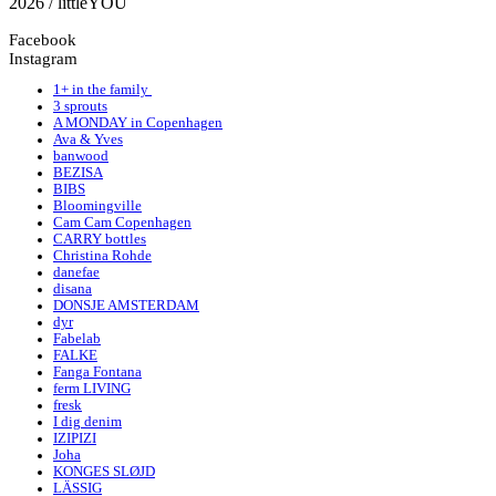
2026 / littleYOU
Facebook
Instagram
1+ in the family
3 sprouts
A MONDAY in Copenhagen
Ava & Yves
banwood
BEZISA
BIBS
Bloomingville
Cam Cam Copenhagen
CARRY bottles
Christina Rohde
danefae
disana
DONSJE AMSTERDAM
dyr
Fabelab
FALKE
Fanga Fontana
ferm LIVING
fresk
I dig denim
IZIPIZI
Joha
KONGES SLØJD
LÄSSIG