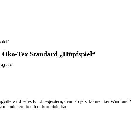
piel“
h Öko-Tex Standard „Hüpfspiel“
49,00 €.
ille wird jedes Kind begeistern, denn ab jetzt können bei Wind und W
n vorhandenem Interieur kombinierbar.