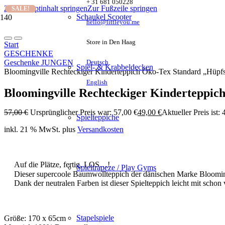
+ 31 681 050228
Zum Hauptinhalt springen
Zur Fußzeile springen
SALE!
Schaukel Scooter
hello@littleyou.me
Store in Den Haag
Start
GESCHENKE
Geschenke JUNGEN
Deutsch
Spiel- & Krabbeldecken
Bloomingville Rechteckiger Kinderteppich Öko-Tex Standard „Hüpfs
English
Bloomingville Rechteckiger Kinderteppic
57,00
€
Ursprünglicher Preis war: 57,00 €
49,00
€
Aktueller Preis ist: 
Spielteppiche
inkl. 21 % MwSt.
plus
Versandkosten
Auf die Plätze, fertig, LOS…!
Spieltrapeze / Play Gyms
Dieser supercoole Baumwollteppich der dänischen Marke Bloomingv
Dank der neutralen Farben ist dieser Spielteppich leicht mit scho
Stapelspiele
Größe: 170 x 65cm