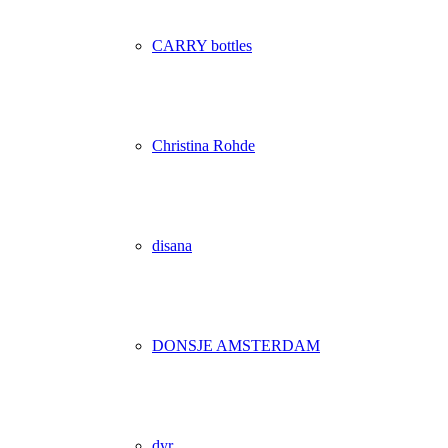
CARRY bottles
Christina Rohde
disana
DONSJE AMSTERDAM
dyr