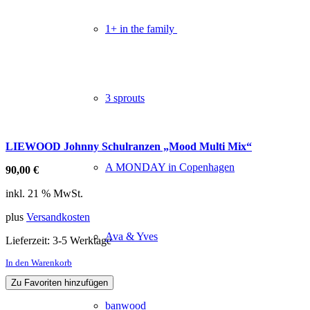
1+ in the family
3 sprouts
LIEWOOD Johnny Schulranzen „Mood Multi Mix“
A MONDAY in Copenhagen
90,00
€
inkl. 21 % MwSt.
plus
Versandkosten
Ava & Yves
Lieferzeit:
3-5 Werktage
In den Warenkorb
Zu Favoriten hinzufügen
banwood