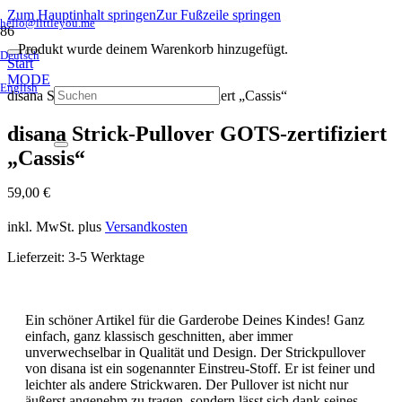
Zum Hauptinhalt springen
Zur Fußzeile springen
hello@littleyou.me
Produkt
wurde deinem Warenkorb hinzugefügt.
Deutsch
Start
MODE
English
disana Strick-Pullover GOTS-zertifiziert „Cassis“
disana Strick-Pullover GOTS-zertifiziert
„Cassis“
59,00
€
inkl. MwSt.
plus
Versandkosten
Lieferzeit:
3-5 Werktage
Ein schöner Artikel für die Garderobe Deines Kindes! Ganz
einfach, ganz klassisch geschnitten, aber immer
unverwechselbar in Qualität und Design. Der Strickpullover
von disana ist ein sogenannter Einstreu-Stoff. Er ist feiner und
leichter als andere Strickwaren. Der Pullover ist nicht nur
äußerst angenehm zu tragen, sondern lässt sich dank seines