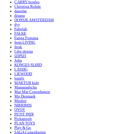
CARRY bottles
Christina Rohde
danefae
disana
DONSJE AMSTERDAM
dyr
Fabelab
FALKE
Fanga Fontana
ferm LIVING
fresk
I dig denim
IZIPIZI
Joha
KONGES SLØJD
LÄSSIG
LIEWOOD
londji
MAKTUB kids
Mamaradscha
Mar Mar Copenhagen
Mp Denmark
Mushie
NIRRIMIS
OYOY
PETIT INDI
Pickapooh
PLAN TOYS
Play & Go
SAGA Copenhagen