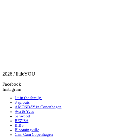
2026 / littleYOU
Facebook
Instagram
1+ in the family
3 sprouts
A MONDAY in Copenhagen
Ava & Yves
banwood
BEZISA
BIBS
Bloomingville
Cam Cam Copenhagen