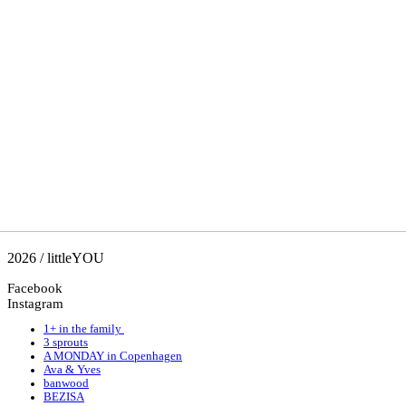
2026 / littleYOU
Facebook
Instagram
1+ in the family
3 sprouts
A MONDAY in Copenhagen
Ava & Yves
banwood
BEZISA