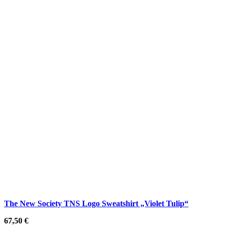
The New Society TNS Logo Sweatshirt „Violet Tulip“
67,50
€