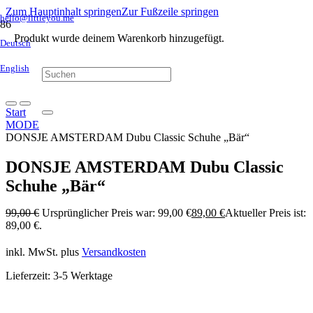
Zum Hauptinhalt springen
Zur Fußzeile springen
hello@littleyou.me
Produkt
wurde deinem Warenkorb hinzugefügt.
Deutsch
English
Start
MODE
DONSJE AMSTERDAM Dubu Classic Schuhe „Bär“
DONSJE AMSTERDAM Dubu Classic
Schuhe „Bär“
99,00
€
Ursprünglicher Preis war: 99,00 €
89,00
€
Aktueller Preis ist:
89,00 €.
inkl. MwSt.
plus
Versandkosten
Lieferzeit:
3-5 Werktage