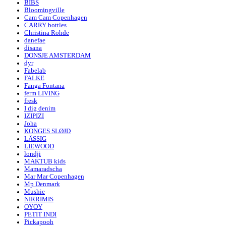
BIBS
Bloomingville
Cam Cam Copenhagen
CARRY bottles
Christina Rohde
danefae
disana
DONSJE AMSTERDAM
dyr
Fabelab
FALKE
Fanga Fontana
ferm LIVING
fresk
I dig denim
IZIPIZI
Joha
KONGES SLØJD
LÄSSIG
LIEWOOD
londji
MAKTUB kids
Mamaradscha
Mar Mar Copenhagen
Mp Denmark
Mushie
NIRRIMIS
OYOY
PETIT INDI
Pickapooh