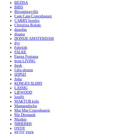
BEZISA
BIBS
Bloomingville
Cam Cam Copenhagen
CARRY bottles
Christina Rohde
danefae
disana
DONSJE AMSTERDAM
dyr
Fabelab
FALKE
Fanga Fontana
ferm LIVING
fresk
I dig denim
IZIPIZI
Joha
KONGES SLØJD
LÄSSIG
LIEWOOD
londji
MAKTUB kids
Mamaradscha
Mar Mar Copenhagen
Mp Denmark
Mushie
NIRRIMIS
OYOY
PETIT INDI