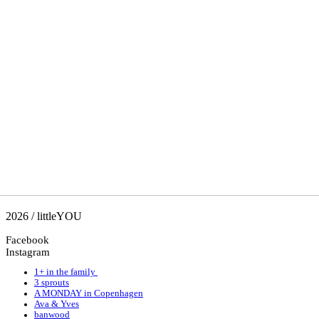
2026 / littleYOU
Facebook
Instagram
1+ in the family
3 sprouts
A MONDAY in Copenhagen
Ava & Yves
banwood