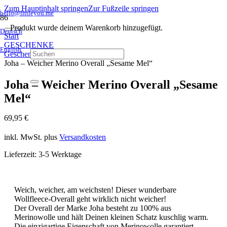
Zum Hauptinhalt springen
Zur Fußzeile springen
hello@littleyou.me
Produkt
wurde deinem Warenkorb hinzugefügt.
Deutsch
Start
GESCHENKE
English
Geschenke zur Geburt
Joha – Weicher Merino Overall „Sesame Mel“
Joha – Weicher Merino Overall „Sesame
Mel“
69,95
€
inkl. MwSt.
plus
Versandkosten
Lieferzeit:
3-5 Werktage
Weich, weicher, am weichsten! Dieser wunderbare
Wollfleece-Overall geht wirklich nicht weicher!
Der Overall der Marke Joha besteht zu 100% aus
Merinowolle und hält Deinen kleinen Schatz kuschlig warm.
Die einzigartige Eigenschaft von Merinowolle garantiert