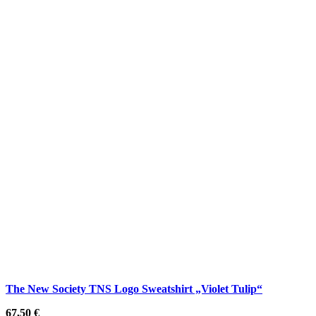
The New Society TNS Logo Sweatshirt „Violet Tulip“
67,50
€