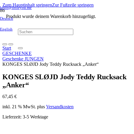
Zum Hauptinhalt springen
Zur Fußzeile springen
hello@littleyou.me
Produkt
wurde deinem Warenkorb hinzugefügt.
Deutsch
English
Start
GESCHENKE
Geschenke JUNGEN
KONGES SLØJD Jody Teddy Rucksack „Anker“
KONGES SLØJD Jody Teddy Rucksack
„Anker“
67,45
€
inkl. 21 % MwSt.
plus
Versandkosten
Lieferzeit:
3-5 Werktage