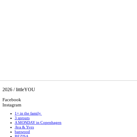
2026 / littleYOU
Facebook
Instagram
1+ in the family
3 sprouts
A MONDAY in Copenhagen
Ava & Yves
banwood
BEZISA