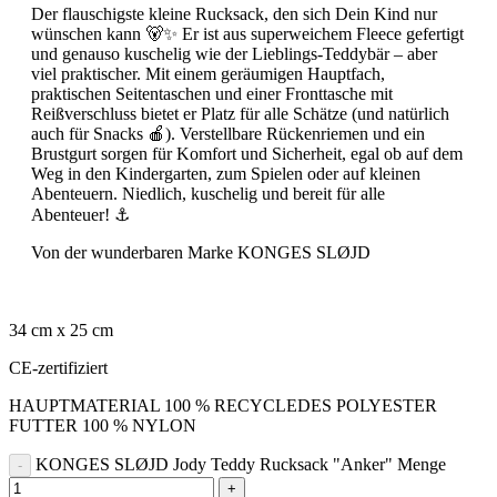
Der flauschigste kleine Rucksack, den sich Dein Kind nur
wünschen kann 🐻✨ Er ist aus superweichem Fleece gefertigt
und genauso kuschelig wie der Lieblings-Teddybär – aber
viel praktischer. Mit einem geräumigen Hauptfach,
praktischen Seitentaschen und einer Fronttasche mit
Reißverschluss bietet er Platz für alle Schätze (und natürlich
auch für Snacks 🍎). Verstellbare Rückenriemen und ein
Brustgurt sorgen für Komfort und Sicherheit, egal ob auf dem
Weg in den Kindergarten, zum Spielen oder auf kleinen
Abenteuern. Niedlich, kuschelig und bereit für alle
Abenteuer! ⚓️
Von der wunderbaren Marke KONGES SLØJD
34 cm x 25 cm
CE-zertifiziert
HAUPTMATERIAL 100 % RECYCLEDES POLYESTER
FUTTER 100 % NYLON
KONGES SLØJD Jody Teddy Rucksack "Anker" Menge