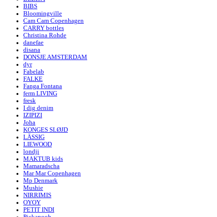
BIBS
Bloomingville
Cam Cam Copenhagen
CARRY bottles
Christina Rohde
danefae
disana
DONSJE AMSTERDAM
dyr
Fabelab
FALKE
Fanga Fontana
ferm LIVING
fresk
I dig denim
IZIPIZI
Joha
KONGES SLØJD
LÄSSIG
LIEWOOD
londji
MAKTUB kids
Mamaradscha
Mar Mar Copenhagen
Mp Denmark
Mushie
NIRRIMIS
OYOY
PETIT INDI