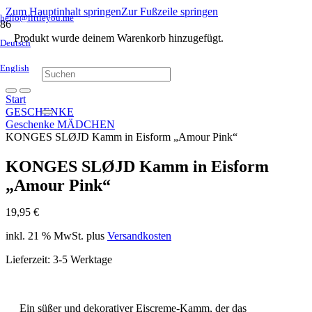
Zum Hauptinhalt springen
Zur Fußzeile springen
hello@littleyou.me
Produkt
wurde deinem Warenkorb hinzugefügt.
Deutsch
English
Start
GESCHENKE
Geschenke MÄDCHEN
KONGES SLØJD Kamm in Eisform „Amour Pink“
KONGES SLØJD Kamm in Eisform
„Amour Pink“
19,95
€
inkl. 21 % MwSt.
plus
Versandkosten
Lieferzeit:
3-5 Werktage
Ein süßer und dekorativer Eiscreme-Kamm, der das