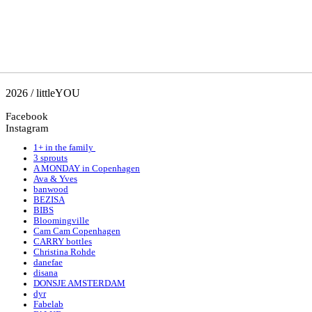
2026 / littleYOU
Facebook
Instagram
1+ in the family
3 sprouts
A MONDAY in Copenhagen
Ava & Yves
banwood
BEZISA
BIBS
Bloomingville
Cam Cam Copenhagen
CARRY bottles
Christina Rohde
danefae
disana
DONSJE AMSTERDAM
dyr
Fabelab