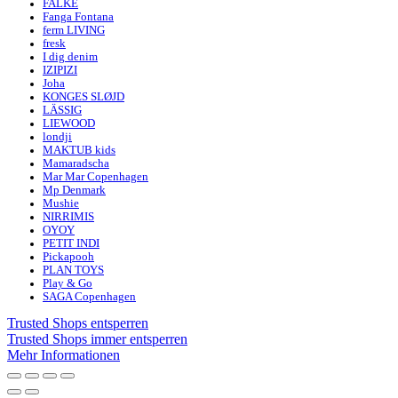
FALKE
Fanga Fontana
ferm LIVING
fresk
I dig denim
IZIPIZI
Joha
KONGES SLØJD
LÄSSIG
LIEWOOD
londji
MAKTUB kids
Mamaradscha
Mar Mar Copenhagen
Mp Denmark
Mushie
NIRRIMIS
OYOY
PETIT INDI
Pickapooh
PLAN TOYS
Play & Go
SAGA Copenhagen
Trusted Shops entsperren
Trusted Shops immer entsperren
Mehr Informationen