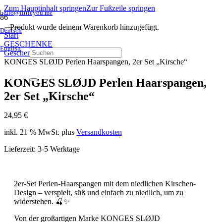
Zum Hauptinhalt springen
Zur Fußzeile springen
hello@littleyou.me
Produkt
wurde deinem Warenkorb hinzugefügt.
Deutsch
Start
GESCHENKE
English
Geschenke MÄDCHEN
KONGES SLØJD Perlen Haarspangen, 2er Set „Kirsche“
KONGES SLØJD Perlen Haarspangen,
2er Set „Kirsche“
24,95
€
inkl. 21 % MwSt.
plus
Versandkosten
Lieferzeit:
3-5 Werktage
2er-Set Perlen-Haarspangen mit dem niedlichen Kirschen-
Design – verspielt, süß und einfach zu niedlich, um zu
widerstehen. 🍒✨
Von der großartigen Marke KONGES SLØJD