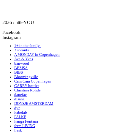
2026 / littleYOU
Facebook
Instagram
1+ in the family
3 sprouts
A MONDAY in Copenhagen
Ava & Yves
banwood
BEZISA
BIBS
Bloomingville
Cam Cam Copenhagen
CARRY bottles
Christina Rohde
danefae
disana
DONSJE AMSTERDAM
dyr
Fabelab
FALKE
Fanga Fontana
ferm LIVING
fresk