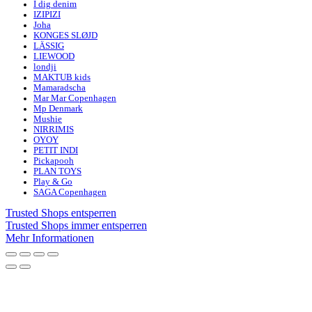
I dig denim
IZIPIZI
Joha
KONGES SLØJD
LÄSSIG
LIEWOOD
londji
MAKTUB kids
Mamaradscha
Mar Mar Copenhagen
Mp Denmark
Mushie
NIRRIMIS
OYOY
PETIT INDI
Pickapooh
PLAN TOYS
Play & Go
SAGA Copenhagen
Trusted Shops entsperren
Trusted Shops immer entsperren
Mehr Informationen