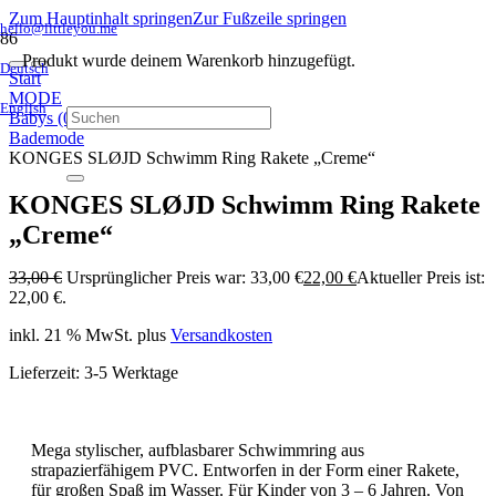
Zum Hauptinhalt springen
Zur Fußzeile springen
hello@littleyou.me
Produkt
wurde deinem Warenkorb hinzugefügt.
Deutsch
Start
MODE
English
Babys (0 bis 2 Jahre)
Bademode
KONGES SLØJD Schwimm Ring Rakete „Creme“
KONGES SLØJD Schwimm Ring Rakete
„Creme“
33,00
€
Ursprünglicher Preis war: 33,00 €
22,00
€
Aktueller Preis ist:
22,00 €.
inkl. 21 % MwSt.
plus
Versandkosten
Lieferzeit:
3-5 Werktage
Mega stylischer, aufblasbarer Schwimmring aus
strapazierfähigem PVC. Entworfen in der Form einer Rakete,
für großen Spaß im Wasser. Für Kinder von 3 – 6 Jahren. Von