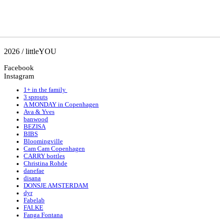
2026 / littleYOU
Facebook
Instagram
1+ in the family
3 sprouts
A MONDAY in Copenhagen
Ava & Yves
banwood
BEZISA
BIBS
Bloomingville
Cam Cam Copenhagen
CARRY bottles
Christina Rohde
danefae
disana
DONSJE AMSTERDAM
dyr
Fabelab
FALKE
Fanga Fontana