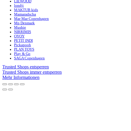
LIEWOOD
londji
MAKTUB kids
Mamaradscha
Mar Mar Copenhagen
Mp Denmark
Mushie
NIRRIMIS
OYOY
PETIT INDI
Pickapooh
PLAN TOYS
Play & Go
SAGA Copenhagen
Trusted Shops entsperren
Trusted Shops immer entsperren
Mehr Informationen