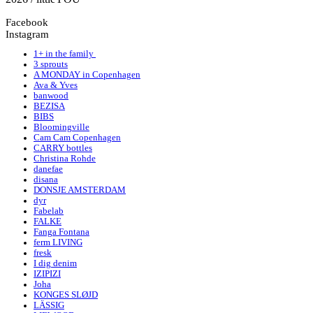
Facebook
Instagram
1+ in the family
3 sprouts
A MONDAY in Copenhagen
Ava & Yves
banwood
BEZISA
BIBS
Bloomingville
Cam Cam Copenhagen
CARRY bottles
Christina Rohde
danefae
disana
DONSJE AMSTERDAM
dyr
Fabelab
FALKE
Fanga Fontana
ferm LIVING
fresk
I dig denim
IZIPIZI
Joha
KONGES SLØJD
LÄSSIG