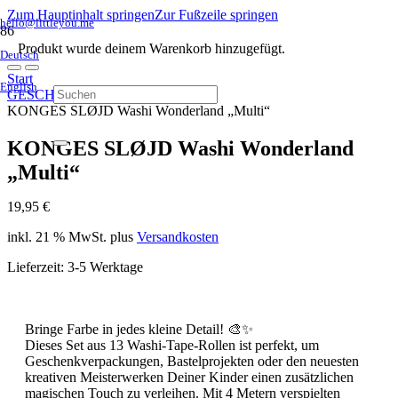
Zum Hauptinhalt springen
Zur Fußzeile springen
hello@littleyou.me
Produkt
wurde deinem Warenkorb hinzugefügt.
Deutsch
Start
English
GESCHENKE
KONGES SLØJD Washi Wonderland „Multi“
KONGES SLØJD Washi Wonderland
„Multi“
19,95
€
inkl. 21 % MwSt.
plus
Versandkosten
Lieferzeit:
3-5 Werktage
Bringe Farbe in jedes kleine Detail! 🎨✨
Dieses Set aus 13 Washi-Tape-Rollen ist perfekt, um
Geschenkverpackungen, Bastelprojekten oder den neuesten
kreativen Meisterwerken Deiner Kinder einen zusätzlichen
magischen Touch zu verleihen. Mit 4 Metern verspielten