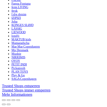
FALKE
Fanga Fontana
ferm LIVING
fresk
I dig denim
IZIPIZI
Joha
KONGES SLØJD
LÄSSIG
LIEWOOD
londji
MAKTUB kids
Mamaradscha
Mar Mar Copenhagen
Mp Denmark
Mushie
NIRRIMIS
OYOY
PETIT INDI
Pickapooh
PLAN TOYS
Play & Go
SAGA Copenhagen
Trusted Shops entsperren
Trusted Shops immer entsperren
Mehr Informationen