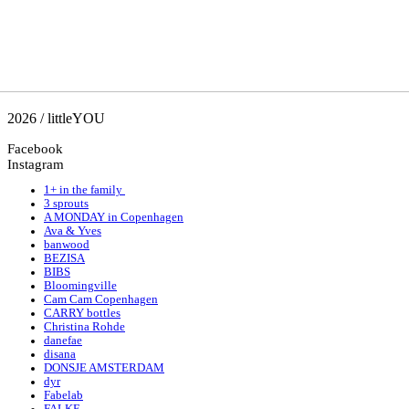
2026 / littleYOU
Facebook
Instagram
1+ in the family
3 sprouts
A MONDAY in Copenhagen
Ava & Yves
banwood
BEZISA
BIBS
Bloomingville
Cam Cam Copenhagen
CARRY bottles
Christina Rohde
danefae
disana
DONSJE AMSTERDAM
dyr
Fabelab