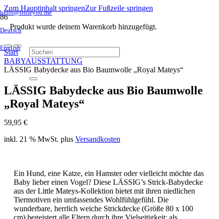
Zum Hauptinhalt springen
Zur Fußzeile springen
hello@littleyou.me
Produkt
wurde deinem Warenkorb hinzugefügt.
Deutsch
English
Start
BABYAUSSTATTUNG
LÄSSIG Babydecke aus Bio Baumwolle „Royal Mateys“
LÄSSIG Babydecke aus Bio Baumwolle
„Royal Mateys“
59,95
€
inkl. 21 % MwSt.
plus
Versandkosten
Ein Hund, eine Katze, ein Hamster oder vielleicht möchte das
Baby lieber einen Vogel? Diese LÄSSIG’s Strick-Babydecke
aus der Little Mateys-Kollektion bietet mit ihren niedlichen
Tiermotiven ein umfassendes Wohlfühlgefühl. Die
wunderbare, herrlich weiche Strickdecke (Größe 80 x 100
cm) begeistert alle Eltern durch ihre Vielseitigkeit: als