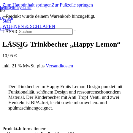
Zum Hauptinhalt springen
Zur Fußzeile springen
hello@littleyou.me
Produkt
wurde deinem Warenkorb hinzugefügt.
Deutsch
Start
WOHNEN & SCHLAFEN
English
LÄSSIG Trinkbecher „Happy Lemon“
LÄSSIG Trinkbecher „Happy Lemon“
10,95
€
inkl. 21 % MwSt.
plus
Versandkosten
Der Trinkbecher im Happy Fruits Lemon Design punktet mit
Funktionalität, schönem Design und ressourcenschonendem
Material. Der Kinderbecher mit Anti-Tropf-Ventil und zwei
Henkeln ist BPA-frei, leicht sowie mikrowellen- und
spülmaschinengeeignet.
Produkt-Informationen: