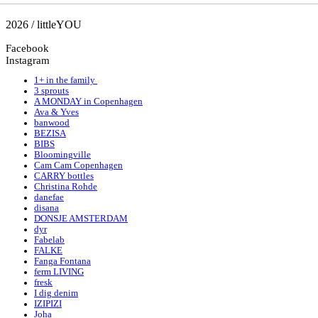
2026 / littleYOU
Facebook
Instagram
1+ in the family
3 sprouts
A MONDAY in Copenhagen
Ava & Yves
banwood
BEZISA
BIBS
Bloomingville
Cam Cam Copenhagen
CARRY bottles
Christina Rohde
danefae
disana
DONSJE AMSTERDAM
dyr
Fabelab
FALKE
Fanga Fontana
ferm LIVING
fresk
I dig denim
IZIPIZI
Joha