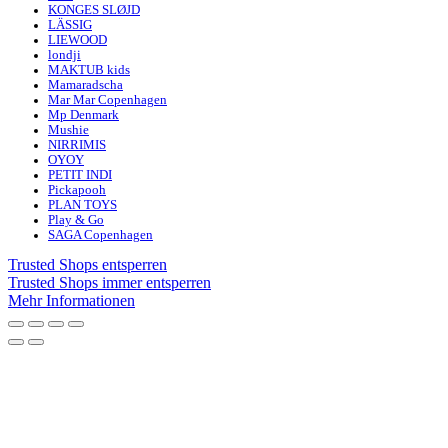
KONGES SLØJD
LÄSSIG
LIEWOOD
londji
MAKTUB kids
Mamaradscha
Mar Mar Copenhagen
Mp Denmark
Mushie
NIRRIMIS
OYOY
PETIT INDI
Pickapooh
PLAN TOYS
Play & Go
SAGA Copenhagen
Trusted Shops entsperren
Trusted Shops immer entsperren
Mehr Informationen