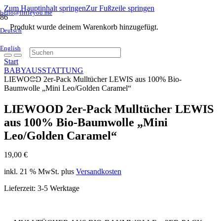
Zum Hauptinhalt springen
Zur Fußzeile springen
hello@littleyou.me
Produkt
wurde deinem Warenkorb hinzugefügt.
Deutsch
English
Start
BABYAUSSTATTUNG
LIEWOOD 2er-Pack Mulltücher LEWIS aus 100% Bio-
Baumwolle „Mini Leo/Golden Caramel“
LIEWOOD 2er-Pack Mulltücher LEWIS
aus 100% Bio-Baumwolle „Mini
Leo/Golden Caramel“
19,00
€
inkl. 21 % MwSt.
plus
Versandkosten
Lieferzeit:
3-5 Werktage