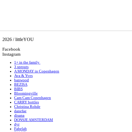
2026 / littleYOU
Facebook
Instagram
1+ in the family
3 sprouts
A MONDAY in Copenhagen
Ava & Yves
banwood
BEZISA
BIBS
Bloomingville
Cam Cam Copenhagen
CARRY bottles
Christina Rohde
danefae
disana
DONSJE AMSTERDAM
dyr
Fabelab