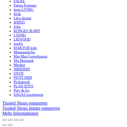
FALKE
Fanga Fontana
ferm LIVING
fresk
I dig denim
IZIPIZI
Joha
KONGES SLØJD
LÄSSIG
LIEWOOD
londji
MAKTUB kids
Mamaradscha
Mar Mar Copenhagen
Mp Denmark
Mushie
NIRRIMIS
OYOY
PETIT INDI
Pickapooh
PLAN TOYS
Play & Go
SAGA Copenhagen
Trusted Shops entsperren
Trusted Shops immer entsperren
Mehr Informationen