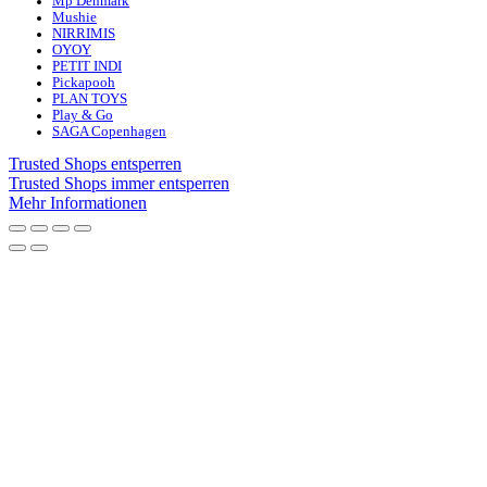
Mp Denmark
Mushie
NIRRIMIS
OYOY
PETIT INDI
Pickapooh
PLAN TOYS
Play & Go
SAGA Copenhagen
Trusted Shops entsperren
Trusted Shops immer entsperren
Mehr Informationen