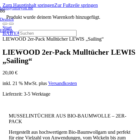
Zum Hauptinhalt springen
Zur Fußzeile springen
hello@littleyou.me
Produkt
wurde deinem Warenkorb hinzugefügt.
Deutsch
Start
English
BABYAUSSTATTUNG
LIEWOOD 2er-Pack Mulltücher LEWIS „Sailing“
LIEWOOD 2er-Pack Mulltücher LEWIS
„Sailing“
20,00
€
inkl. 21 % MwSt.
plus
Versandkosten
Lieferzeit:
3-5 Werktage
MUSSELINTÜCHER AUS BIO-BAUMWOLLE – 2ER-
PACK
Hergestellt aus hochwertigem Bio-Baumwollgarn und perfekt
für eine Vielzahl von Anwendungen, vom Wickeln bis zum