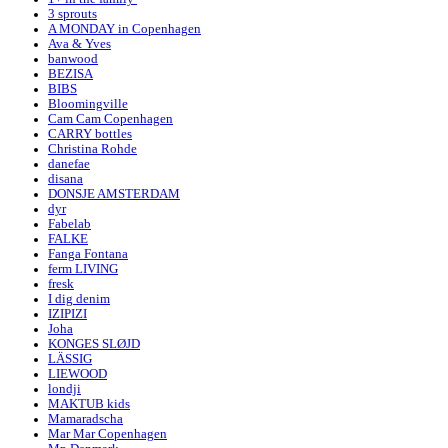
3 sprouts
A MONDAY in Copenhagen
Ava & Yves
banwood
BEZISA
BIBS
Bloomingville
Cam Cam Copenhagen
CARRY bottles
Christina Rohde
danefae
disana
DONSJE AMSTERDAM
dyr
Fabelab
FALKE
Fanga Fontana
ferm LIVING
fresk
I dig denim
IZIPIZI
Joha
KONGES SLØJD
LÄSSIG
LIEWOOD
londji
MAKTUB kids
Mamaradscha
Mar Mar Copenhagen