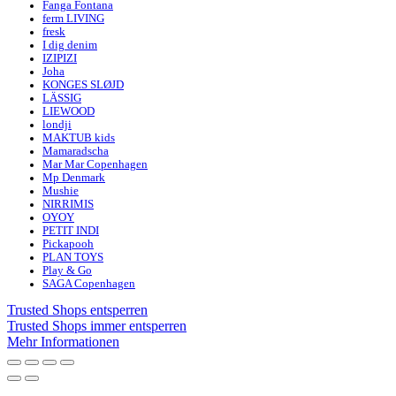
Fanga Fontana
ferm LIVING
fresk
I dig denim
IZIPIZI
Joha
KONGES SLØJD
LÄSSIG
LIEWOOD
londji
MAKTUB kids
Mamaradscha
Mar Mar Copenhagen
Mp Denmark
Mushie
NIRRIMIS
OYOY
PETIT INDI
Pickapooh
PLAN TOYS
Play & Go
SAGA Copenhagen
Trusted Shops entsperren
Trusted Shops immer entsperren
Mehr Informationen