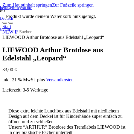
Zum Hauptinhalt springen
Zur Fußzeile springen
hello@littleyou.me
Produkt
wurde deinem Warenkorb hinzugefügt.
Deutsch
Start
English
NEW IN
LIEWOOD Arthur Brotdose aus Edelstahl „Leopard“
LIEWOOD Arthur Brotdose aus
Edelstahl „Leopard“
33,00
€
inkl. 21 % MwSt.
plus
Versandkosten
Lieferzeit:
3-5 Werktage
Diese extra leichte Lunchbox aus Edelstahl mit niedlichem
Design auf dem Deckel ist für Kinderhände super einfach zu
öffnen und zu schließen.
Unsere “ARTHUR” Brotdose des Trendlabels LIEWOOD ist
in drei praktische Fächer unterteilt.