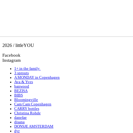
2026 / littleYOU
Facebook
Instagram
1+ in the family
3 sprouts
A MONDAY in Copenhagen
Ava & Yves
banwood
BEZISA
BIBS
Bloomingville
Cam Cam Copenhagen
CARRY bottles
Christina Rohde
danefae
disana
DONSJE AMSTERDAM
dyr