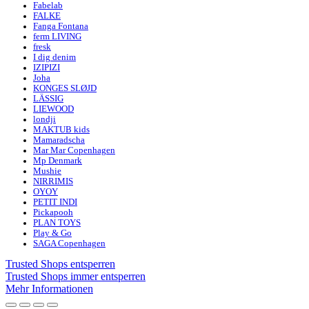
Fabelab
FALKE
Fanga Fontana
ferm LIVING
fresk
I dig denim
IZIPIZI
Joha
KONGES SLØJD
LÄSSIG
LIEWOOD
londji
MAKTUB kids
Mamaradscha
Mar Mar Copenhagen
Mp Denmark
Mushie
NIRRIMIS
OYOY
PETIT INDI
Pickapooh
PLAN TOYS
Play & Go
SAGA Copenhagen
Trusted Shops entsperren
Trusted Shops immer entsperren
Mehr Informationen