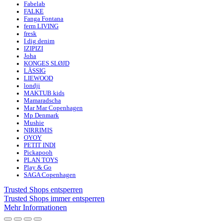
Fabelab
FALKE
Fanga Fontana
ferm LIVING
fresk
I dig denim
IZIPIZI
Joha
KONGES SLØJD
LÄSSIG
LIEWOOD
londji
MAKTUB kids
Mamaradscha
Mar Mar Copenhagen
Mp Denmark
Mushie
NIRRIMIS
OYOY
PETIT INDI
Pickapooh
PLAN TOYS
Play & Go
SAGA Copenhagen
Trusted Shops entsperren
Trusted Shops immer entsperren
Mehr Informationen