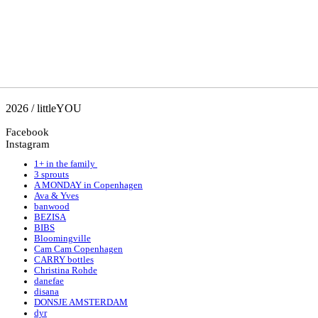
2026 / littleYOU
Facebook
Instagram
1+ in the family
3 sprouts
A MONDAY in Copenhagen
Ava & Yves
banwood
BEZISA
BIBS
Bloomingville
Cam Cam Copenhagen
CARRY bottles
Christina Rohde
danefae
disana
DONSJE AMSTERDAM
dyr