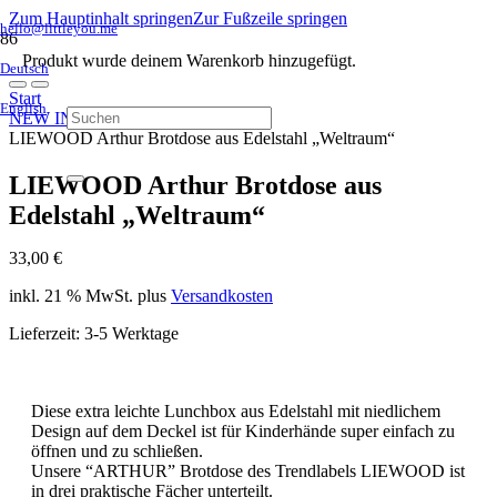
Zum Hauptinhalt springen
Zur Fußzeile springen
hello@littleyou.me
Produkt
wurde deinem Warenkorb hinzugefügt.
Deutsch
Start
English
NEW IN
LIEWOOD Arthur Brotdose aus Edelstahl „Weltraum“
LIEWOOD Arthur Brotdose aus
Edelstahl „Weltraum“
33,00
€
inkl. 21 % MwSt.
plus
Versandkosten
Lieferzeit:
3-5 Werktage
Diese extra leichte Lunchbox aus Edelstahl mit niedlichem
Design auf dem Deckel ist für Kinderhände super einfach zu
öffnen und zu schließen.
Unsere “ARTHUR” Brotdose des Trendlabels LIEWOOD ist
in drei praktische Fächer unterteilt.