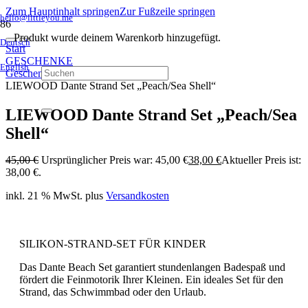
Zum Hauptinhalt springen
Zur Fußzeile springen
hello@littleyou.me
Produkt
wurde deinem Warenkorb hinzugefügt.
Deutsch
Start
GESCHENKE
English
Geschenke Kleinkinder JUNGEN
LIEWOOD Dante Strand Set „Peach/Sea Shell“
LIEWOOD Dante Strand Set „Peach/Sea
Shell“
45,00
€
Ursprünglicher Preis war: 45,00 €
38,00
€
Aktueller Preis ist:
38,00 €.
inkl. 21 % MwSt.
plus
Versandkosten
SILIKON-STRAND-SET FÜR KINDER
Das Dante Beach Set garantiert stundenlangen Badespaß und
fördert die Feinmotorik Ihrer Kleinen. Ein ideales Set für den
Strand, das Schwimmbad oder den Urlaub.