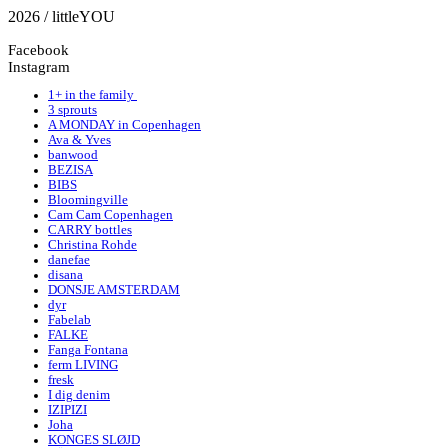
2026 / littleYOU
Facebook
Instagram
1+ in the family
3 sprouts
A MONDAY in Copenhagen
Ava & Yves
banwood
BEZISA
BIBS
Bloomingville
Cam Cam Copenhagen
CARRY bottles
Christina Rohde
danefae
disana
DONSJE AMSTERDAM
dyr
Fabelab
FALKE
Fanga Fontana
ferm LIVING
fresk
I dig denim
IZIPIZI
Joha
KONGES SLØJD