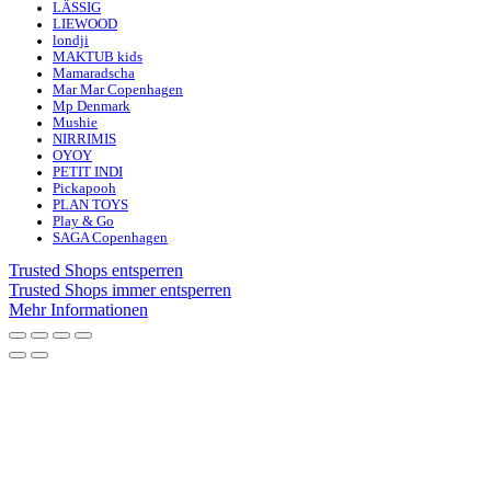
LÄSSIG
LIEWOOD
londji
MAKTUB kids
Mamaradscha
Mar Mar Copenhagen
Mp Denmark
Mushie
NIRRIMIS
OYOY
PETIT INDI
Pickapooh
PLAN TOYS
Play & Go
SAGA Copenhagen
Trusted Shops entsperren
Trusted Shops immer entsperren
Mehr Informationen