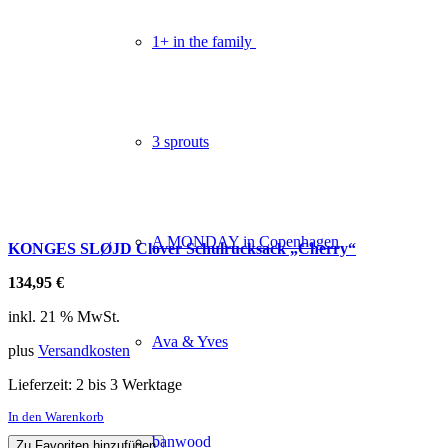
1+ in the family
3 sprouts
A MONDAY in Copenhagen
KONGES SLØJD Clover Schulrucksack „Cherry“
134,95
€
inkl. 21 % MwSt.
Ava & Yves
plus
Versandkosten
Lieferzeit:
2 bis 3 Werktage
In den Warenkorb
banwood
Zu Favoriten hinzufügen