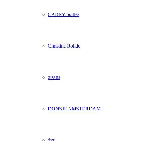
CARRY bottles
Christina Rohde
disana
DONSJE AMSTERDAM
dyr