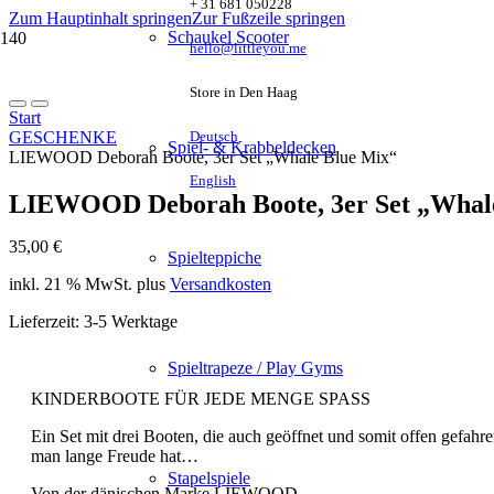
+ 31 681 050228
Zum Hauptinhalt springen
Zur Fußzeile springen
Schaukel Scooter
hello@littleyou.me
Store in Den Haag
Start
GESCHENKE
Deutsch
Spiel- & Krabbeldecken
LIEWOOD Deborah Boote, 3er Set „Whale Blue Mix“
English
LIEWOOD Deborah Boote, 3er Set „Whal
35,00
€
Spielteppiche
inkl. 21 % MwSt.
plus
Versandkosten
Lieferzeit:
3-5 Werktage
Spieltrapeze / Play Gyms
KINDERBOOTE FÜR JEDE MENGE SPASS
Ein Set mit drei Booten, die auch geöffnet und somit offen gefa
man lange Freude hat…
Stapelspiele
Von der dänischen Marke LIEWOOD.