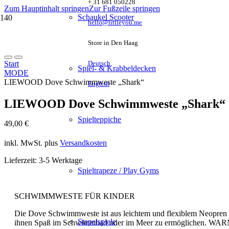
+ 31 681 050228
Zum Hauptinhalt springen
Zur Fußzeile springen
Schaukel Scooter
hello@littleyou.me
Store in Den Haag
Start
Deutsch
Spiel- & Krabbeldecken
MODE
LIEWOOD Dove Schwimmweste „Shark“
English
LIEWOOD Dove Schwimmweste „Shark“
Spielteppiche
49,00
€
inkl. MwSt.
plus
Versandkosten
Lieferzeit:
3-5 Werktage
Spieltrapeze / Play Gyms
SCHWIMMWESTE FÜR KINDER
Die Dove Schwimmweste ist aus leichtem und flexiblem Neopren ge
Stapelspiele
ihnen Spaß im Schwimmbad oder im Meer zu ermöglichen. WARNUN