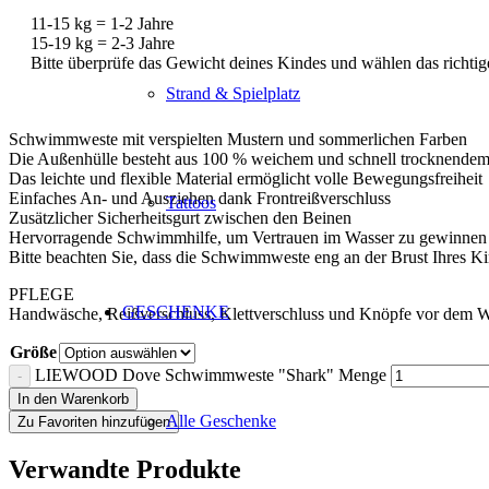
11-15 kg = 1-2 Jahre
15-19 kg = 2-3 Jahre
Bitte überprüfe das Gewicht deines Kindes und wählen das richtig
Strand & Spielplatz
Schwimmweste mit verspielten Mustern und sommerlichen Farben
Die Außenhülle besteht aus 100 % weichem und schnell trocknende
Das leichte und flexible Material ermöglicht volle Bewegungsfreiheit
Einfaches An- und Ausziehen dank Frontreißverschluss
Tattoos
Zusätzlicher Sicherheitsgurt zwischen den Beinen
Hervorragende Schwimmhilfe, um Vertrauen im Wasser zu gewinnen
Bitte beachten Sie, dass die Schwimmweste eng an der Brust Ihres Kin
PFLEGE
GESCHENKE
Handwäsche, Reißverschluss, Klettverschluss und Knöpfe vor dem Wa
Größe
LIEWOOD Dove Schwimmweste "Shark" Menge
In den Warenkorb
Alle Geschenke
Zu Favoriten hinzufügen
Verwandte Produkte