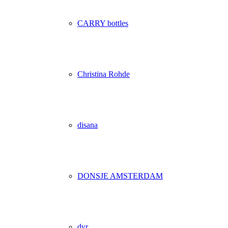
CARRY bottles
Christina Rohde
disana
DONSJE AMSTERDAM
dyr