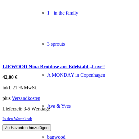
1+ in the family
3 sprouts
LIEWOOD Nina Brotdose aus Edelstahl „Love“
A MONDAY in Copenhagen
42,00
€
inkl. 21 % MwSt.
plus
Versandkosten
Ava & Yves
Lieferzeit:
3-5 Werktage
In den Warenkorb
Zu Favoriten hinzufügen
banwood