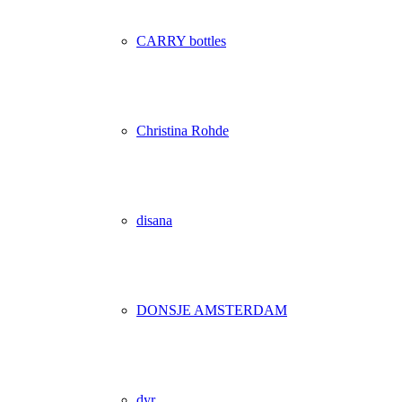
CARRY bottles
Christina Rohde
disana
DONSJE AMSTERDAM
dyr