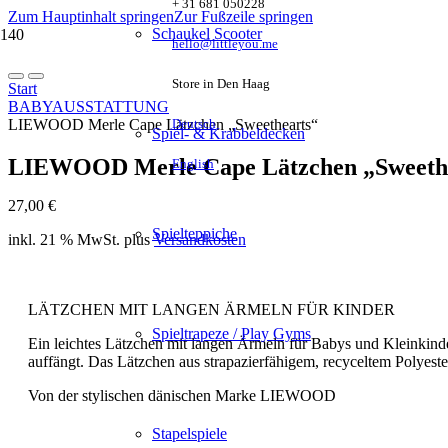
+ 31 681 050228
Zum Hauptinhalt springen
Zur Fußzeile springen
Schaukel Scooter
hello@littleyou.me
Store in Den Haag
Start
BABYAUSSTATTUNG
LIEWOOD Merle Cape Lätzchen „Sweethearts“
Deutsch
Spiel- & Krabbeldecken
LIEWOOD Merle Cape Lätzchen „Sweeth
English
27,00
€
Spielteppiche
inkl. 21 % MwSt.
plus
Versandkosten
LÄTZCHEN MIT LANGEN ÄRMELN FÜR KINDER
Spieltrapeze / Play Gyms
Ein leichtes Lätzchen mit langen Ärmeln für Babys und Kleinkinde
auffängt. Das Lätzchen aus strapazierfähigem, recyceltem Polyest
Von der stylischen dänischen Marke LIEWOOD
Stapelspiele