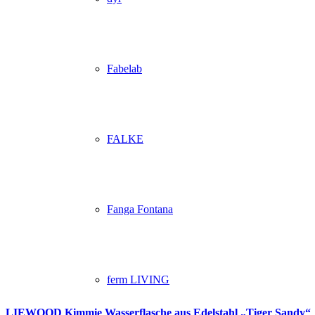
Fabelab
FALKE
Fanga Fontana
ferm LIVING
LIEWOOD Kimmie Wasserflasche aus Edelstahl „Tiger Sandy“