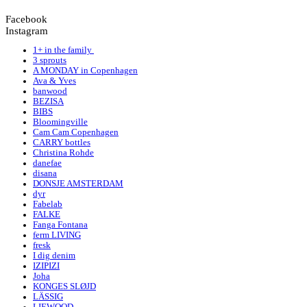
Facebook
Instagram
1+ in the family
3 sprouts
A MONDAY in Copenhagen
Ava & Yves
banwood
BEZISA
BIBS
Bloomingville
Cam Cam Copenhagen
CARRY bottles
Christina Rohde
danefae
disana
DONSJE AMSTERDAM
dyr
Fabelab
FALKE
Fanga Fontana
ferm LIVING
fresk
I dig denim
IZIPIZI
Joha
KONGES SLØJD
LÄSSIG