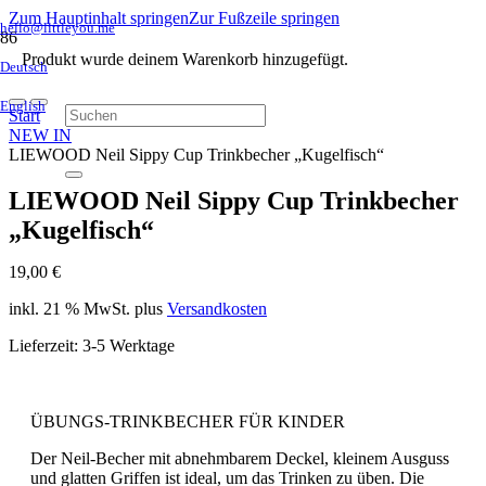
Zum Hauptinhalt springen
Zur Fußzeile springen
hello@littleyou.me
Produkt
wurde deinem Warenkorb hinzugefügt.
Deutsch
English
Start
NEW IN
LIEWOOD Neil Sippy Cup Trinkbecher „Kugelfisch“
LIEWOOD Neil Sippy Cup Trinkbecher
„Kugelfisch“
19,00
€
inkl. 21 % MwSt.
plus
Versandkosten
Lieferzeit:
3-5 Werktage
ÜBUNGS-TRINKBECHER FÜR KINDER
Der Neil-Becher mit abnehmbarem Deckel, kleinem Ausguss
und glatten Griffen ist ideal, um das Trinken zu üben. Die