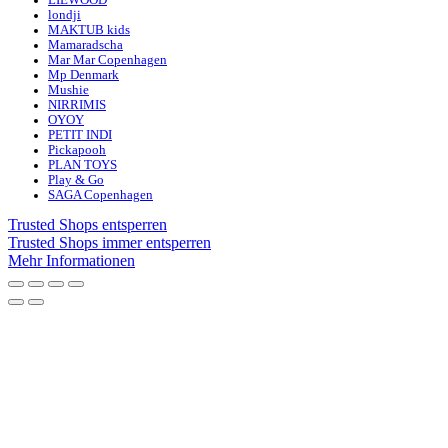
LIEWOOD
londji
MAKTUB kids
Mamaradscha
Mar Mar Copenhagen
Mp Denmark
Mushie
NIRRIMIS
OYOY
PETIT INDI
Pickapooh
PLAN TOYS
Play & Go
SAGA Copenhagen
Trusted Shops entsperren
Trusted Shops immer entsperren
Mehr Informationen