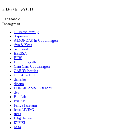
2026 / littleYOU
Facebook
Instagram
1+ in the family
3 sprouts
A MONDAY in Copenhagen
Ava & Yves
banwood
BEZISA
BIBS
Bloomingville
Cam Cam Copenhagen
CARRY bottles
Christina Rohde
danefae
disana
DONSJE AMSTERDAM
dyr
Fabelab
FALKE
Fanga Fontana
ferm LIVING
fresk
I dig denim
IZIPIZI
Joha