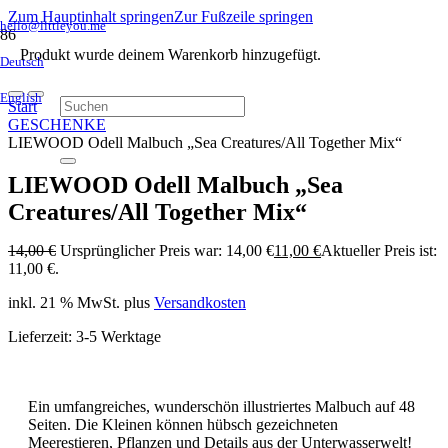
Zum Hauptinhalt springen
Zur Fußzeile springen
hello@littleyou.me
Produkt
wurde deinem Warenkorb hinzugefügt.
Deutsch
English
Start
GESCHENKE
LIEWOOD Odell Malbuch „Sea Creatures/All Together Mix“
LIEWOOD Odell Malbuch „Sea
Creatures/All Together Mix“
14,00
€
Ursprünglicher Preis war: 14,00 €
11,00
€
Aktueller Preis ist:
11,00 €.
inkl. 21 % MwSt.
plus
Versandkosten
Lieferzeit:
3-5 Werktage
Ein umfangreiches, wunderschön illustriertes Malbuch auf 48
Seiten. Die Kleinen können hübsch gezeichneten
Meerestieren, Pflanzen und Details aus der Unterwasserwelt!