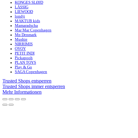
KONGES SLØJD
LÄSSIG
LIEWOOD
londji
MAKTUB kids
Mamaradscha
Mar Mar Copenhagen
Mp Denmark
Mushie
NIRRIMIS
OYOY
PETIT INDI
Pickapooh
PLAN TOYS
Play & Go
SAGA Copenhagen
Trusted Shops entsperren
Trusted Shops immer entsperren
Mehr Informationen