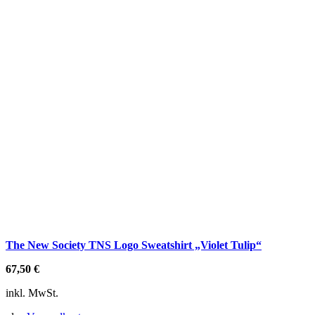
The New Society TNS Logo Sweatshirt „Violet Tulip“
67,50
€
inkl. MwSt.