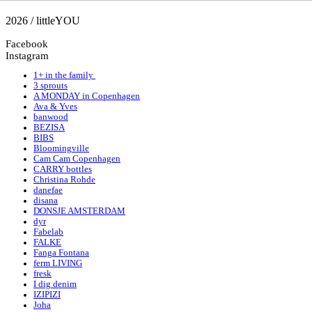
2026 / littleYOU
Facebook
Instagram
1+ in the family
3 sprouts
A MONDAY in Copenhagen
Ava & Yves
banwood
BEZISA
BIBS
Bloomingville
Cam Cam Copenhagen
CARRY bottles
Christina Rohde
danefae
disana
DONSJE AMSTERDAM
dyr
Fabelab
FALKE
Fanga Fontana
ferm LIVING
fresk
I dig denim
IZIPIZI
Joha