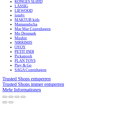
KONGES SLØJD
LÄSSIG
LIEWOOD
londji
MAKTUB kids
Mamaradscha
Mar Mar Copenhagen
Mp Denmark
Mushie
NIRRIMIS
OYOY
PETIT INDI
Pickapooh
PLAN TOYS
Play & Go
SAGA Copenhagen
Trusted Shops entsperren
Trusted Shops immer entsperren
Mehr Informationen