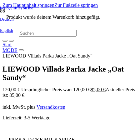
Zum Hauptinhalt springen
Zur Fußzeile springen
hello@littleyou.me
Produkt
wurde deinem Warenkorb hinzugefügt.
Deutsch
English
Start
MODE
LIEWOOD Villads Parka Jacke „Oat Sandy“
LIEWOOD Villads Parka Jacke „Oat
Sandy“
120,00
€
Ursprünglicher Preis war: 120,00 €
85,00
€
Aktueller Preis
ist: 85,00 €.
inkl. MwSt.
plus
Versandkosten
Lieferzeit:
3-5 Werktage
PARKA JACKE MIT KAPUZE