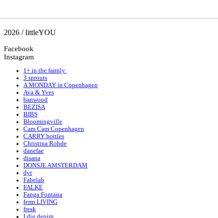
2026 / littleYOU
Facebook
Instagram
1+ in the family
3 sprouts
A MONDAY in Copenhagen
Ava & Yves
banwood
BEZISA
BIBS
Bloomingville
Cam Cam Copenhagen
CARRY bottles
Christina Rohde
danefae
disana
DONSJE AMSTERDAM
dyr
Fabelab
FALKE
Fanga Fontana
ferm LIVING
fresk
I dig denim