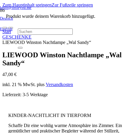
Zum Hauptinhalt springen
Zur Fußzeile springen
hello@littleyou.me
Produkt
wurde deinem Warenkorb hinzugefügt.
Deutsch
English
Start
GESCHENKE
LIEWOOD Winston Nachtlampe „Wal Sandy“
LIEWOOD Winston Nachtlampe „Wal
Sandy“
47,00
€
inkl. 21 % MwSt.
plus
Versandkosten
Lieferzeit:
3-5 Werktage
KINDER-NACHTLICHT IN TIERFORM
Schaffe Dir eine wohlig warme Atmosphäre ins Zimmer. Ein
gemütlicher und praktischer Begleiter während der Stillzeit,