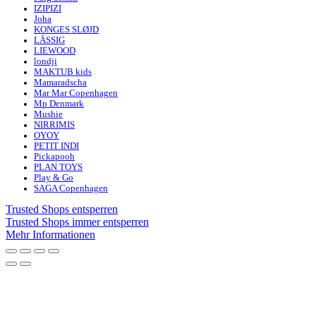
IZIPIZI
Joha
KONGES SLØJD
LÄSSIG
LIEWOOD
londji
MAKTUB kids
Mamaradscha
Mar Mar Copenhagen
Mp Denmark
Mushie
NIRRIMIS
OYOY
PETIT INDI
Pickapooh
PLAN TOYS
Play & Go
SAGA Copenhagen
Trusted Shops entsperren
Trusted Shops immer entsperren
Mehr Informationen