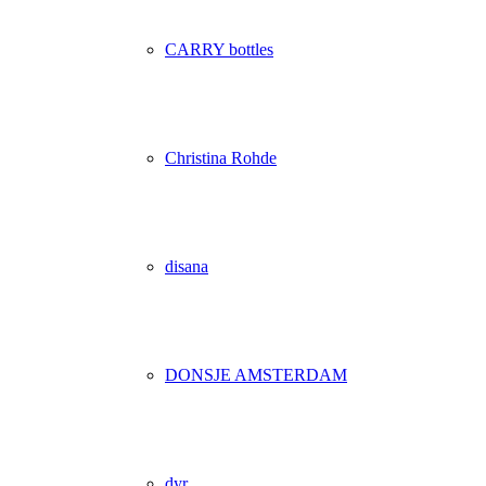
CARRY bottles
Christina Rohde
disana
DONSJE AMSTERDAM
dyr