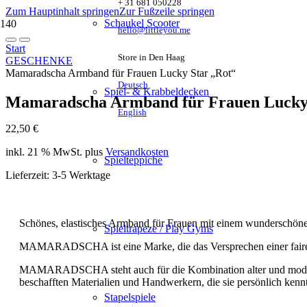
+ 31 681 050228
Zum Hauptinhalt springen
Zur Fußzeile springen
Schaukel Scooter
hello@littleyou.me
Start
Store in Den Haag
GESCHENKE
Mamaradscha Armband für Frauen Lucky Star „Rot“
Deutsch
Spiel- & Krabbeldecken
Mamaradscha Armband für Frauen Lucky
English
22,50
€
inkl. 21 % MwSt.
plus
Versandkosten
Spielteppiche
Lieferzeit:
3-5 Werktage
Schönes, elastisches Armband für Frauen mit einem wunderschöne
Spieltrapeze / Play Gyms
MAMARADSCHA ist eine Marke, die das Versprechen einer fairen P
MAMARADSCHA steht auch für die Kombination alter und moderner
beschafften Materialien und Handwerkern, die sie persönlich kenn
Stapelspiele