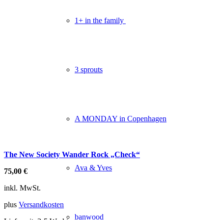
1+ in the family
3 sprouts
A MONDAY in Copenhagen
The New Society Wander Rock „Check“
Ava & Yves
75,00
€
inkl. MwSt.
plus
Versandkosten
banwood