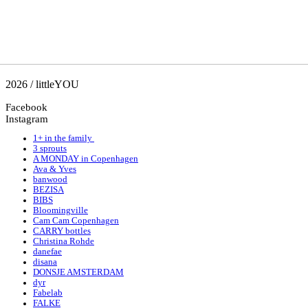
2026 / littleYOU
Facebook
Instagram
1+ in the family
3 sprouts
A MONDAY in Copenhagen
Ava & Yves
banwood
BEZISA
BIBS
Bloomingville
Cam Cam Copenhagen
CARRY bottles
Christina Rohde
danefae
disana
DONSJE AMSTERDAM
dyr
Fabelab
FALKE