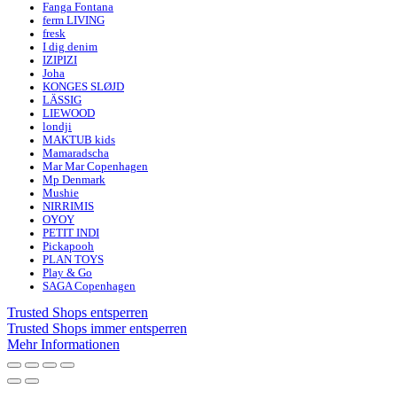
Fanga Fontana
ferm LIVING
fresk
I dig denim
IZIPIZI
Joha
KONGES SLØJD
LÄSSIG
LIEWOOD
londji
MAKTUB kids
Mamaradscha
Mar Mar Copenhagen
Mp Denmark
Mushie
NIRRIMIS
OYOY
PETIT INDI
Pickapooh
PLAN TOYS
Play & Go
SAGA Copenhagen
Trusted Shops entsperren
Trusted Shops immer entsperren
Mehr Informationen