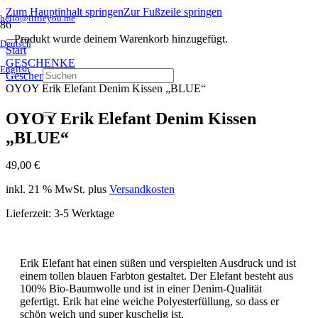
Zum Hauptinhalt springen
Zur Fußzeile springen
hello@littleyou.me
Produkt
wurde deinem Warenkorb hinzugefügt.
Deutsch
Start
GESCHENKE
English
Geschenke für MAMA & PAPA
OYOY Erik Elefant Denim Kissen „BLUE“
OYOY Erik Elefant Denim Kissen
„BLUE“
49,00
€
inkl. 21 % MwSt.
plus
Versandkosten
Lieferzeit:
3-5 Werktage
Erik Elefant hat einen süßen und verspielten Ausdruck und ist
einem tollen blauen Farbton gestaltet. Der Elefant besteht aus
100% Bio-Baumwolle und ist in einer Denim-Qualität
gefertigt. Erik hat eine weiche Polyesterfüllung, so dass er
schön weich und super kuschelig ist.