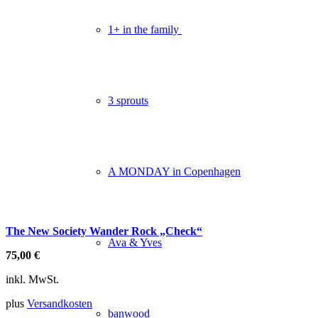
1+ in the family
3 sprouts
A MONDAY in Copenhagen
The New Society Wander Rock „Check“
Ava & Yves
75,00
€
inkl. MwSt.
plus
Versandkosten
banwood