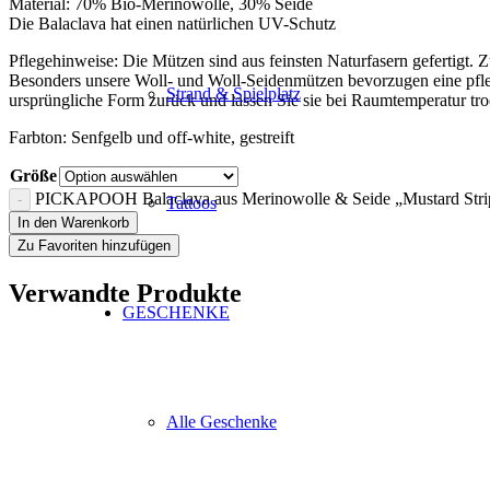
Material: 70% Bio-Merinowolle, 30% Seide
Die Balaclava hat einen natürlichen UV-Schutz
Pflegehinweise: Die Mützen sind aus feinsten Naturfasern gefertigt.
Besonders unsere Woll- und Woll-Seidenmützen bevorzugen eine pfleg
Strand & Spielplatz
ursprüngliche Form zurück und lassen Sie sie bei Raumtemperatur 
Farbton: Senfgelb und off-white, gestreift
Größe
PICKAPOOH Balaclava aus Merinowolle & Seide „Mustard Str
Tattoos
In den Warenkorb
Zu Favoriten hinzufügen
Verwandte Produkte
GESCHENKE
Alle Geschenke