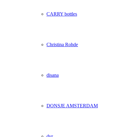
CARRY bottles
Christina Rohde
disana
DONSJE AMSTERDAM
dyr