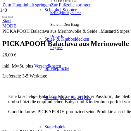
+ 31 681 050228
Zum Hauptinhalt springen
Zur Fußzeile springen
Schaukel Scooter
hello@littleyou.me
Start
Store in Den Haag
MODE
PICKAPOOH Balaclava aus Merinowolle & Seide „Mustard Stripes
Deutsch
Spiel- & Krabbeldecken
PICKAPOOH Balaclava aus Merinowolle &
English
26,00
€
inkl. MwSt.
plus
Versandkosten
Spielteppiche
Lieferzeit:
3-5 Werktage
Eine kuschelige Balaclava Mütze mit perfekter Passform, die bleibt
Spieltrapeze / Play Gyms
und schützt die empfindlichen Baby- und Kinderohren perfekt vor W
Good to know: PICKAPOOH produziert seine Produkte ausschließ
Stapelspiele