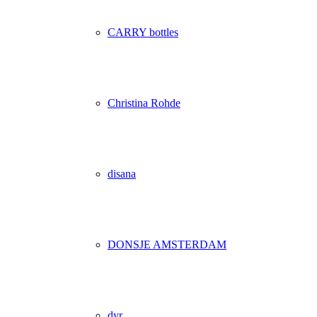
CARRY bottles
Christina Rohde
disana
DONSJE AMSTERDAM
dyr