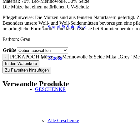
Material: 70% Bio-Merinowolle, 30% Seide
Die Mütze hat einen natürlichen UV-Schutz
Pflegehinweise: Die Mützen sind aus feinsten Naturfasern gefertigt.
Besonders unsere Woll- und Woll-Seidenmützen bevorzugen eine pfleg
Strand & Spielplatz
ursprüngliche Form zurück und lassen Sie sie bei Raumtemperatur 
Farbton: Grau
Größe
PICKAPOOH Mütze aus Merinowolle & Seide Mika „Grey“ Me
Tattoos
In den Warenkorb
Zu Favoriten hinzufügen
Verwandte Produkte
GESCHENKE
Alle Geschenke