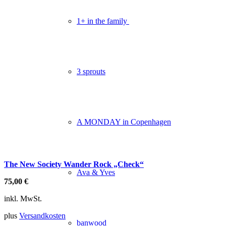
1+ in the family
3 sprouts
A MONDAY in Copenhagen
The New Society Wander Rock „Check“
Ava & Yves
75,00
€
inkl. MwSt.
plus
Versandkosten
banwood