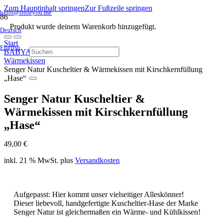
Zum Hauptinhalt springen
Zur Fußzeile springen
hello@littleyou.me
Produkt
wurde deinem Warenkorb hinzugefügt.
Deutsch
Start
English
BABYAUSSTATTUNG
Wärmekissen
Senger Natur Kuscheltier & Wärmekissen mit Kirschkernfüllung
„Hase“
Senger Natur Kuscheltier &
Wärmekissen mit Kirschkernfüllung
„Hase“
49,00
€
inkl. 21 % MwSt.
plus
Versandkosten
Aufgepasst: Hier kommt unser vielseitiger Alleskönner!
Dieser liebevoll, handgefertigte Kuscheltier-Hase der Marke
Senger Natur ist gleichermaßen ein Wärme- und Kühlkissen!