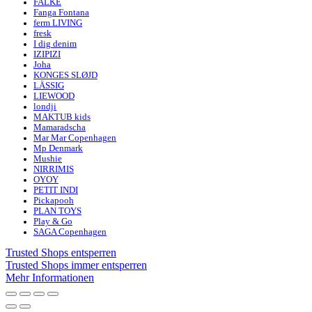
FALKE
Fanga Fontana
ferm LIVING
fresk
I dig denim
IZIPIZI
Joha
KONGES SLØJD
LÄSSIG
LIEWOOD
londji
MAKTUB kids
Mamaradscha
Mar Mar Copenhagen
Mp Denmark
Mushie
NIRRIMIS
OYOY
PETIT INDI
Pickapooh
PLAN TOYS
Play & Go
SAGA Copenhagen
Trusted Shops entsperren
Trusted Shops immer entsperren
Mehr Informationen