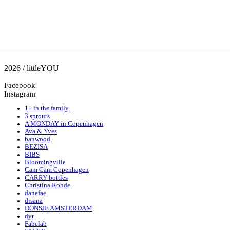
2026 / littleYOU
Facebook
Instagram
1+ in the family
3 sprouts
A MONDAY in Copenhagen
Ava & Yves
banwood
BEZISA
BIBS
Bloomingville
Cam Cam Copenhagen
CARRY bottles
Christina Rohde
danefae
disana
DONSJE AMSTERDAM
dyr
Fabelab