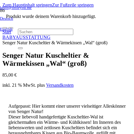
Zum Hauptinhalt springen
Zur Fußzeile springen
hello@littleyou.me
Produkt
wurde deinem Warenkorb hinzugefügt.
Deutsch
English
Start
BABYAUSSTATTUNG
Senger Natur Kuscheltier & Wärmekissen „Wal“ (groß)
Senger Natur Kuscheltier &
Wärmekissen „Wal“ (groß)
85,00
€
inkl. 21 % MwSt.
plus
Versandkosten
Aufgepasst: Hier kommt einer unserer vielseitiger Alleskönner
von Senger Natur!
Dieser liebevoll handgefertigte Kuscheltier-Wal ist
gleichermaßen ein Wärme- und Kühlkissen! Im Inneren des
liebenswerten und zeitlosen Kuscheltiers befindet sich ein
herausnehmbares Kissen aus Bio-Baumwolle, gefüllt mit