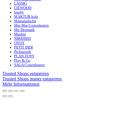
LÄSSIG
LIEWOOD
londji
MAKTUB kids
Mamaradscha
Mar Mar Copenhagen
Mp Denmark
Mushie
NIRRIMIS
OYOY
PETIT INDI
Pickapooh
PLAN TOYS
Play & Go
SAGA Copenhagen
Trusted Shops entsperren
Trusted Shops immer entsperren
Mehr Informationen