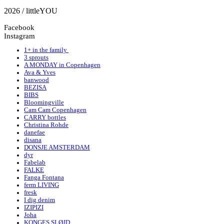
2026 / littleYOU
Facebook
Instagram
1+ in the family
3 sprouts
A MONDAY in Copenhagen
Ava & Yves
banwood
BEZISA
BIBS
Bloomingville
Cam Cam Copenhagen
CARRY bottles
Christina Rohde
danefae
disana
DONSJE AMSTERDAM
dyr
Fabelab
FALKE
Fanga Fontana
ferm LIVING
fresk
I dig denim
IZIPIZI
Joha
KONGES SLØJD