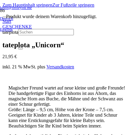
Zum Hauptinhalt springen
Zur Fußzeile springen
hello@littleyou.me
Produkt
wurde deinem Warenkorb hinzugefügt.
Deutsch
Start
GESCHENKE
English
tateplota „Unicorn“
tateplota „Unicorn“
21,95
€
inkl. 21 % MwSt.
plus
Versandkosten
Magischer Freund wartet auf neue kleine und große Freunde!
Die handgefertigte Figur des Einhorns ist aus Ahorn, das
magische Horn aus Buche, die Mähne und der Schwanz aus
einer Schnur gefertigt.
Größe: Länge – 9,5 cm, Höhe von der Krone – 7,5 cm.
Geeignet für Kinder ab 3 Jahren, kleine Teile und Schnur
kann eine Erstickungsgefahr für kleine Babys sein.
Beaufsichtigen Sie Ihr Kind beim Spielen immer.