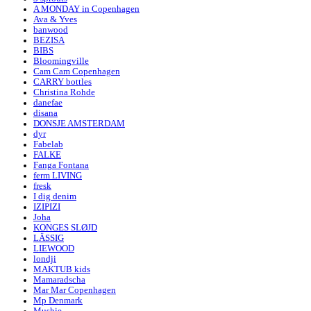
A MONDAY in Copenhagen
Ava & Yves
banwood
BEZISA
BIBS
Bloomingville
Cam Cam Copenhagen
CARRY bottles
Christina Rohde
danefae
disana
DONSJE AMSTERDAM
dyr
Fabelab
FALKE
Fanga Fontana
ferm LIVING
fresk
I dig denim
IZIPIZI
Joha
KONGES SLØJD
LÄSSIG
LIEWOOD
londji
MAKTUB kids
Mamaradscha
Mar Mar Copenhagen
Mp Denmark