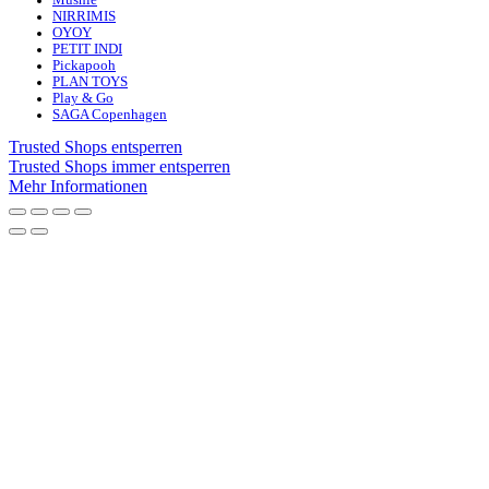
Mushie
NIRRIMIS
OYOY
PETIT INDI
Pickapooh
PLAN TOYS
Play & Go
SAGA Copenhagen
Trusted Shops entsperren
Trusted Shops immer entsperren
Mehr Informationen