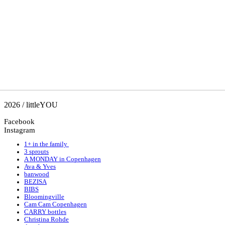
2026 / littleYOU
Facebook
Instagram
1+ in the family
3 sprouts
A MONDAY in Copenhagen
Ava & Yves
banwood
BEZISA
BIBS
Bloomingville
Cam Cam Copenhagen
CARRY bottles
Christina Rohde