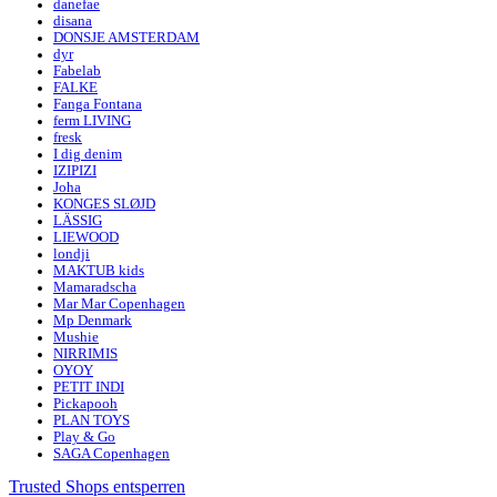
danefae
disana
DONSJE AMSTERDAM
dyr
Fabelab
FALKE
Fanga Fontana
ferm LIVING
fresk
I dig denim
IZIPIZI
Joha
KONGES SLØJD
LÄSSIG
LIEWOOD
londji
MAKTUB kids
Mamaradscha
Mar Mar Copenhagen
Mp Denmark
Mushie
NIRRIMIS
OYOY
PETIT INDI
Pickapooh
PLAN TOYS
Play & Go
SAGA Copenhagen
Trusted Shops entsperren