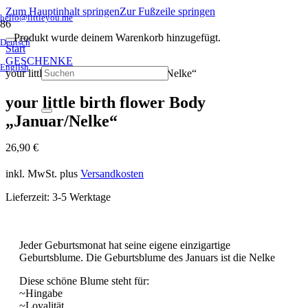
Zum Hauptinhalt springen
Zur Fußzeile springen
hello@littleyou.me
Produkt
wurde deinem Warenkorb hinzugefügt.
Deutsch
Start
GESCHENKE
English
your little birth flower Body „Januar/Nelke“
your little birth flower Body
„Januar/Nelke“
26,90
€
inkl. MwSt.
plus
Versandkosten
Lieferzeit:
3-5 Werktage
Jeder Geburtsmonat hat seine eigene einzigartige
Geburtsblume. Die Geburtsblume des Januars ist die Nelke
Diese schöne Blume steht für:
~Hingabe
~Loyalität