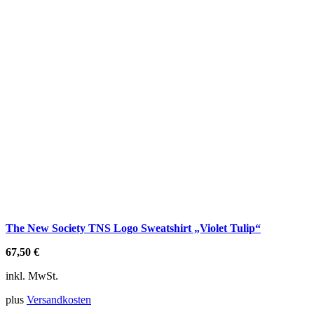
The New Society TNS Logo Sweatshirt „Violet Tulip“
67,50
€
inkl. MwSt.
plus
Versandkosten