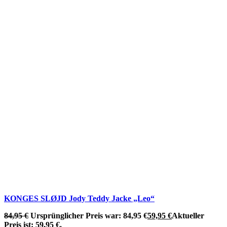
KONGES SLØJD Jody Teddy Jacke „Leo“
84,95
€
Ursprünglicher Preis war: 84,95 €
59,95
€
Aktueller
Preis ist: 59,95 €.