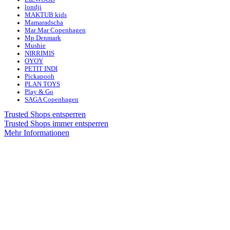
londji
MAKTUB kids
Mamaradscha
Mar Mar Copenhagen
Mp Denmark
Mushie
NIRRIMIS
OYOY
PETIT INDI
Pickapooh
PLAN TOYS
Play & Go
SAGA Copenhagen
Trusted Shops entsperren
Trusted Shops immer entsperren
Mehr Informationen