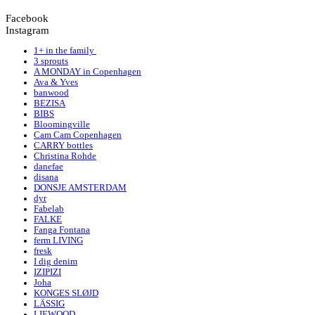
Facebook
Instagram
1+ in the family
3 sprouts
A MONDAY in Copenhagen
Ava & Yves
banwood
BEZISA
BIBS
Bloomingville
Cam Cam Copenhagen
CARRY bottles
Christina Rohde
danefae
disana
DONSJE AMSTERDAM
dyr
Fabelab
FALKE
Fanga Fontana
ferm LIVING
fresk
I dig denim
IZIPIZI
Joha
KONGES SLØJD
LÄSSIG
LIEWOOD