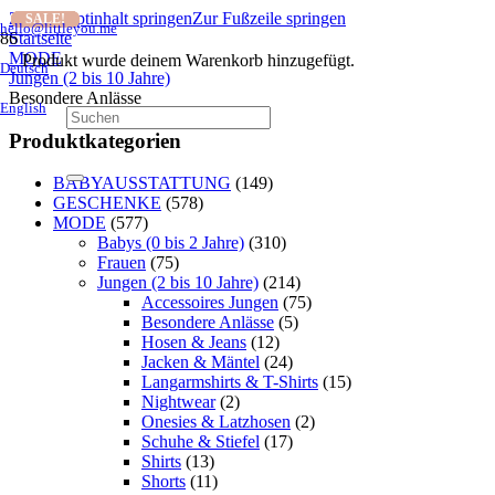
Zum Hauptinhalt springen
Zur Fußzeile springen
SALE!
SALE!
SALE!
SALE!
SALE!
hello@littleyou.me
Startseite
MODE
Produkt
wurde deinem Warenkorb hinzugefügt.
Deutsch
Jungen (2 bis 10 Jahre)
Besondere Anlässe
English
Produktkategorien
BABYAUSSTATTUNG
(149)
GESCHENKE
(578)
MODE
(577)
Babys (0 bis 2 Jahre)
(310)
Frauen
(75)
Jungen (2 bis 10 Jahre)
(214)
Accessoires Jungen
(75)
Besondere Anlässe
(5)
Hosen & Jeans
(12)
Jacken & Mäntel
(24)
Langarmshirts & T-Shirts
(15)
Nightwear
(2)
Onesies & Latzhosen
(2)
Schuhe & Stiefel
(17)
Shirts
(13)
Shorts
(11)